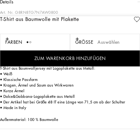
details
Art. Nr.
G8RN8TG7N7AW0800
T-Shirt aus Baumwolle mit Plakette
Mit kontrastierenden Volumen, raffinierten Details und innovativen Silhouetten
definiert die Herrenkollektion DNA Alltagskleidung neu. Im Fokus stehen
Oberbekleidung aus Hightech-Materialien mit klaren Linien und Pullover,
Sweatshirts und Hosen in sportlicher Optik. Die Farbpalette reicht von Sicilia-
FARBEN
GRÖSSE
Auswählen
Schwarz bis hin zu Karamell-, Creme-, Bordeaux- und Steingrautönen in
Kombination mit ikonischen Prints wie dem Leo- und Punkteprint, für einen
authentischen und edlen Stil.
ZUM WARENKORB HINZUFÜGEN
T-Shirt aus Baumwolljersey mit Logoplakette aus Metall:
• Weiß
• Klassische Passform
• Kragen, Ärmel und Saum aus Wirkwaren
• Kurze Ärmel
• Dolce&Gabbana-Logoplakette aus Metall
• Der Artikel hat bei Größe 48 IT eine Länge von 71,5 cm ab der Schulter
• Made in Italy
Außenmaterial: 100 % Baumwolle