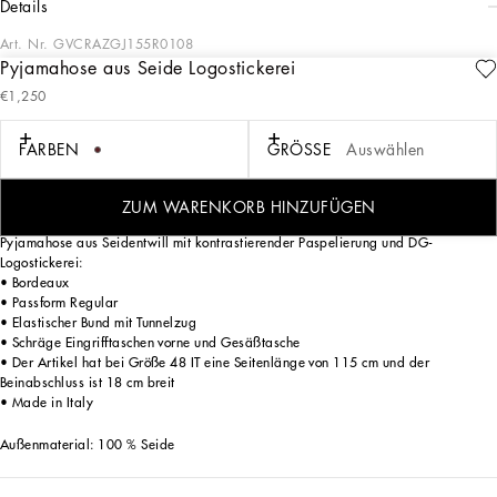
details
Art. Nr.
GVCRAZGJ155R0108
Pyjamahose aus Seide Logostickerei
Die Herrenkollektion Italian Holiday ist eine moderne Neuinterpretation des
€1,250
Glamours der 50er-Jahre. Weiße Hemden und edle Anzüge im Wechsel mit
lässiger Jeanskleidung und Retro-T-Shirts mit einer futuristischen Note. Verspielte
Prints – Schachbrettmuster, Katzen, Vintage-Feuerzeuge, Mini-Parfümflakons,
FARBEN
GRÖSSE
Auswählen
Cocktail-Sets und Blu-Mediterraneo-Bänder – in Kombination mit dem
Jacquardlogo in Krawattenoptik verleihen der Ikonographie des Italienurlaubs
einen modernen Touch.
ZUM WARENKORB HINZUFÜGEN
Pyjamahose aus Seidentwill mit kontrastierender Paspelierung und DG-
Logostickerei:
• Bordeaux
• Passform Regular
• Elastischer Bund mit Tunnelzug
• Schräge Eingrifftaschen vorne und Gesäßtasche
• Der Artikel hat bei Größe 48 IT eine Seitenlänge von 115 cm und der
Beinabschluss ist 18 cm breit
• Made in Italy
Außenmaterial: 100 % Seide