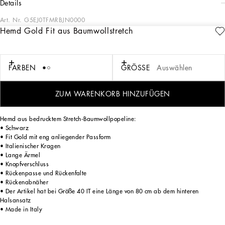
details
Art. Nr.
G5EJ0TFMRBJN0000
Hemd Gold Fit aus Baumwollstretch
Das Thema „Sartoriale“ präsentiert die ikonische Tradition der italienischen
Schneiderkunst aus einem neuen Blickwinkel. Im Fokus stehen Linien, Silhouetten
und Details, verdeckte Knopfleisten, geometrische Revers und in ihren
Proportionen völlig veränderte Jacken. Die Erzählung ist eine Reise, auf der wir
FARBEN
GRÖSSE
Auswählen
eine neue Schneiderkunst mit perfekten Passformen und Liebe zum Detail
entdecken, die den Stil des Trägers durch kleine, aber wichtige Stilakzente zum
Ausdruck bringen will, welche jedem Kleidungsstück eine einzigartige Optik
ZUM WARENKORB HINZUFÜGEN
verleihen.
Hemd aus bedrucktem Stretch-Baumwollpopeline:
• Schwarz
• Fit Gold mit eng anliegender Passform
• Italienischer Kragen
• Lange Ärmel
• Knopfverschluss
• Rückenpasse und Rückenfalte
• Rückenabnäher
• Der Artikel hat bei Größe 40 IT eine Länge von 80 cm ab dem hinteren
Halsansatz
• Made in Italy