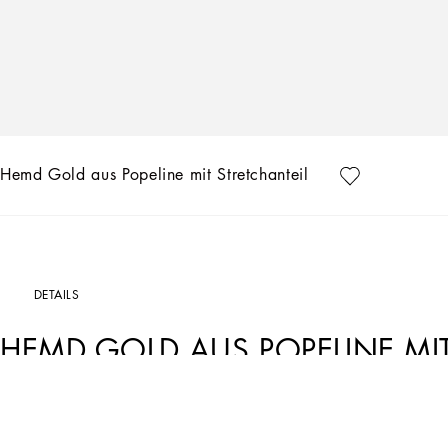
Hemd Gold aus Popeline mit Stretchanteil
DETAILS
HEMD GOLD AUS POPELINE MIT
Art. Nr.
G5EJ0TGG826N0000
Die Kollektion „Essential“ ist die moderne Herrenmode von Dolce&Gabbana. Eine zei