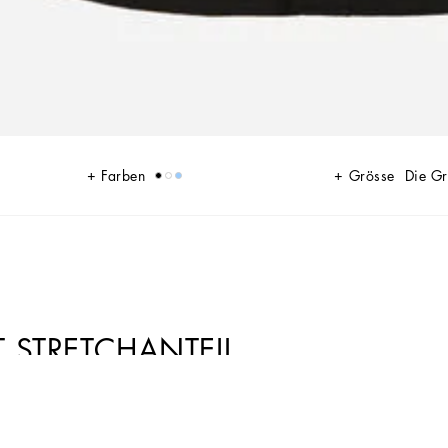
Farben
Grösse
Die G
 STRETCHANTEIL
tlose Kollektion mit stilvollen Kreationen, die alle Produktkategorien