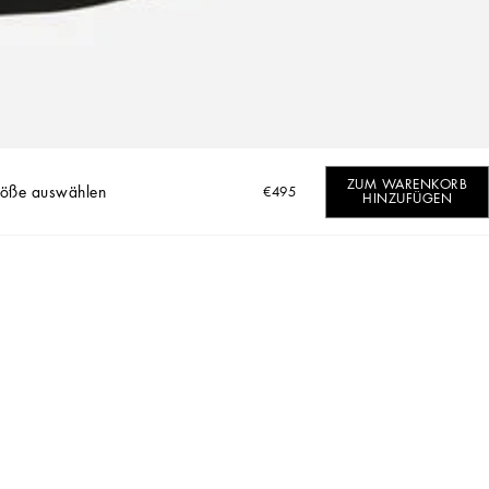
ZUM WARENKORB
röße auswählen
€495
HINZUFÜGEN