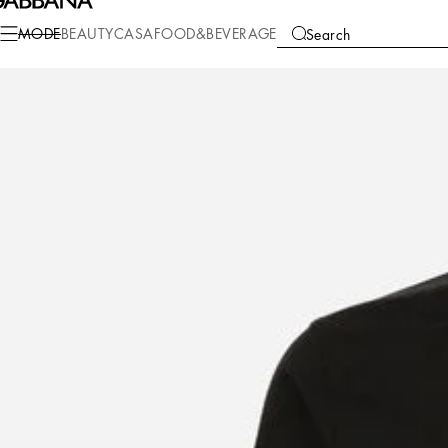
Mode
Herren
Kleidung
Hemden
MODE
BEAUTY
CASA
FOOD&BEVERAGE
Search