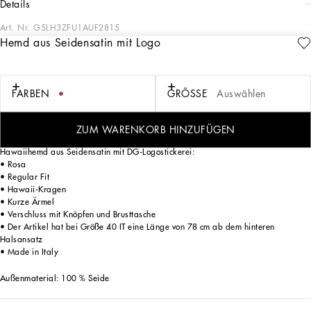
details
Art. Nr.
G5LH3ZFU1AUF2815
Hemd aus Seidensatin mit Logo
Die Herrenkollektion Italian Holiday ist eine moderne Neuinterpretation des
Glamours der 50er-Jahre. Weiße Hemden und edle Anzüge im Wechsel mit
lässiger Jeanskleidung und Retro-T-Shirts mit einer futuristischen Note. Verspielte
Prints – Schachbrettmuster, Katzen, Vintage-Feuerzeuge, Mini-Parfümflakons,
FARBEN
GRÖSSE
Auswählen
Cocktail-Sets und Blu-Mediterraneo-Bänder – in Kombination mit dem
Jacquardlogo in Krawattenoptik verleihen der Ikonographie des Italienurlaubs
einen modernen Touch.
ZUM WARENKORB HINZUFÜGEN
Hawaiihemd aus Seidensatin mit DG-Logostickerei:
• Rosa
• Regular Fit
• Hawaii-Kragen
• Kurze Ärmel
• Verschluss mit Knöpfen und Brusttasche
• Der Artikel hat bei Größe 40 IT eine Länge von 78 cm ab dem hinteren
Halsansatz
• Made in Italy
Außenmaterial: 100 % Seide