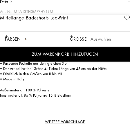
details
Art. Nr.
M4A13THSM7FHY13M
Mittellange Badeshorts Leo-Print
Die Bademodenkollektion ist in den Kultprints der Saison erhältlich.
Mittellange Badeshorts aus leichtem Polyester im Leoprint mit Dolce&Gabbana-
FARBEN
GRÖSSE
Auswählen
Logoplakette aus Metall.
• Elastischer Bund mit Kordelzug und nickelfreien Metallenden
• Seitentaschen und Gesäßtasche mit Reißverschluss
ZUM WARENKORB HINZUFÜGEN
• Innenslip aus weichem und bequemem Stoff
• Passende Pochette aus dem gleichen Stoff
• Der Artikel hat bei Größe 4 IT eine Länge von 43 cm ab der Hüfte
• Erhältlich in den Größen von II bis VII
• Made in Italy
Außenmaterial: 100 % Polyester
Innenmaterial: 85 % Polyamid 15 % Elasthan
WEITERE VORSCHLÄGE