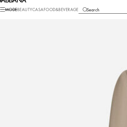
Mode
Herren
Kleidung
Anzüge und Blazer
MODE
BEAUTY
CASA
FOOD&BEVERAGE
Search