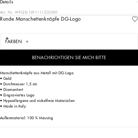
details
Art. Nr.
WFQ5L1W1111ZOO00
Runde Manschettenknöpfe DG-Logo
Schneiderkunst steht für Schönheit, Proportionen, kunstvolle Schnitte und raffinierte
Details. Von dieser soliden Basis ausgehend definiert die Kollektion HW 24-25
Sartoriale neue Kombinationen von Farben, Materialien und Texturen.
Das Grau der sizilianischen Felsen überzieht die verschiedenen Texturen, das
FARBEN
Sicilia-Schwarz bestimmt die Optik von textilen Strukturen und Samt, Kamelbraun
wird mit Orange kombiniert. Verschiedene Arten von Nadelstreifen, strukturierter
Kaschmir, Doppelgewebe, Veloursleder und Denim treffen in den Looks
BENACHRICHTIGEN SIE MICH BITTE
aufeinander.
Manschettenknöpfe aus Metall mit DG-Logo
• Gold
• Durchmesser 1,5 cm
• Diamantiert
• Eingraviertes Logo
• Hypoallergene und nickelfreie Materialien
• Made in Italy
Außenmaterial: 100 % Messing