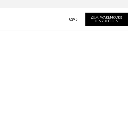
ZUM WARENKORB
€295
HINZUFÜGEN