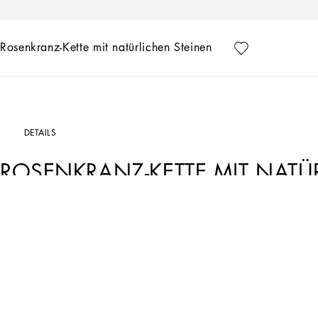
Rosenkranz-Kette mit natürlichen Steinen
DETAILS
ROSENKRANZ-KETTE MIT NATÜ
Art. Nr.
WNG101W000187655
In der Kollektion Bijoux Dolce&Gabbana finden Sie das richtige Schmuckstück, um 
Rosenkranz-Halskette aus palladiniertem Metall:
• Zierelemente: Natursteine
• Karabinerverschluss
• Hypoallergene und nickelfreie Materialien