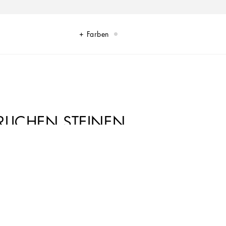
Farben
RLICHEN STEINEN
Ihren Look elegant und stilvoll abzurunden.