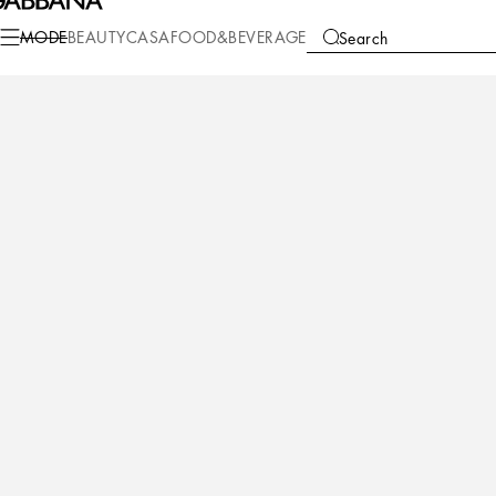
Mode
Herren
Accessoires
Bijoux
MODE
BEAUTY
CASA
FOOD&BEVERAGE
Search