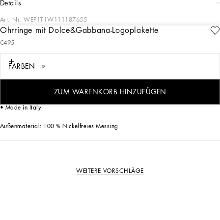
details
Art. Nr.
WEP1T1W111187655
Ohrringe mit Dolce&Gabbana-Logoplakette
In der Kollektion Bijoux Dolce&Gabbana finden Sie das richtige Schmuckstück, um
€495
Ihren Look elegant und stilvoll abzurunden.
FARBEN
Ohrringe aus palladiniertem Metall mit Schnappverschluss:
• Zierelemente: Metallringe und Dolce&Gabbana-Logoplakette
• Eingraviertes Logo
ZUM WARENKORB HINZUFÜGEN
• Hypoallergene und nickelfreie Materialien
• Made in Italy
Außenmaterial: 100 % Nickelfreies Messing
WEITERE VORSCHLÄGE