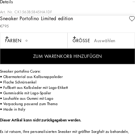
details
Art. Nr.
CK1563B5845HA1DF
Sneaker Portofino Limited edition
Exklusiv im Online-Shop erhältlich. Dolce & Gabbana präsentiert eine Kollektion
€795
von Sneakers in limitierter Auflage für Sie und Ihn, verziert mit einzigartigen
Designs, die von unseren Kunsthandwerkern handbemalt und bestickt wurden.
FARBEN
GRÖSSE
Auswählen
Die Limited Edition Sneakers werden exklusiv für Sie gefertigt und werden Ihnen
ZUM WARENKORB HINZUFÜGEN
innerhalb von 4 Wochen kostenlos zugestellt.
Sneaker portofino Cuore:
• Obermaterial aus Kalbsnappaleder
• Flache Schnürsenkel
• Fußbett aus Kalbsleder mit Logo-Etikett
• Gummisohle mit Logo-Spoiler
• Laufsohle aus Gummi mit Logo
• Verpackung passend zum Thema
• Made in Italy
Dieser Artikel kann nicht zurückgegeben werden.
Es ist ratsam, Ihre personalisierten Sneaker mit größter Sorgfalt zu behandeln,