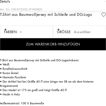
details
Art. Nr.
F8V47ZGDC4TW0800
T-Shirt aus Baumwolljersey mit Schleife und DG-Logo
Eine starke und charismatische Weiblichkeit zelebriert in der Kollektion für
Frühjahr/Sommer 2025 für Damen die italienische Schönheit. Dessous, die ihre
Inspiration aus den 50er Jahren beziehen, werden mit eng anliegenden Kleidern,
Korsetts und Oversize-Trenchcoats kombiniert. Ikonische Jacken präsentieren sich
FARBEN
GRÖSSE
Auswählen
in einem neuen Design mit verkürzten Schnitten und modernen Einsätzen, während
florale Prints ihnen einen romantischen Touch verleihen. Die Abendgarderobe
glänzt mit leichten Stoffen und Kristallen in Kombination mit Accessoires, die den
ZUM WARENKORB HINZUFÜGEN
Look definieren – von den ikonischen Handtaschen bis hin zu den Kreuzohrringen.
T-Shirt aus Baumwolljersey mit Schleife und DG-Logostickerei:
• Weiß
• Rundhalsausschnitt
• Kurze Ärmel
• Normale Passform
• Der Artikel hat bei Größe 40 IT eine Länge von 58 cm ab dem hinteren
Kragenansatz
• Das Model ist 175 cm groß und trägt Größe 40 IT
• Made in Italy
Außenmaterial: 100 % Baumwolle