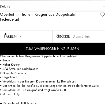
details
Oberteil mit hohem Kragen aus Doppelsatin mit
Art. Nr.
F7AL6TFU1NUM0180
Federdetail
Die Damenkollektion Everyday Dolce&Gabbana – eine Neuinterpretation
moderner Alltagskleidung – kombiniert ikonische Stoffe mit Details wie
Blumenstickereien, Kristallen und Schmuckknöpfen. Eleganz trifft auf Animalprint
in Grau mit einem Hauch von Grün und Violett, während Schmuck in strengen
FARBEN
GRÖSSE
Auswählen
geometrischen Formen, Transparenzen und voluminöse Schnitte besondere
Akzente setzen. Maskuliner Tweed in einer grafischen Überarbeitung für Outfits
von raffinierter Sinnlichkeit.
ZUM WARENKORB HINZUFÜGEN
Oberteil mit hohem Kragen aus Doppelsatin mit Federdetail:
• Braun
• Hoher Kragen
• 3/4-Ärmel mit Federbesatz
• Normale Passform
• Ungefüttert
• Verschluss in der hinteren Kragenmitte mit Reißverschluss
• Der Artikel hat bei Größe 40 IT eine Länge von 65 cm ab der hinteren Mitte
• Das Model ist 175 cm groß und trägt Größe 40 IT
• Made in Italy
Außenmaterial: 100 % Seide