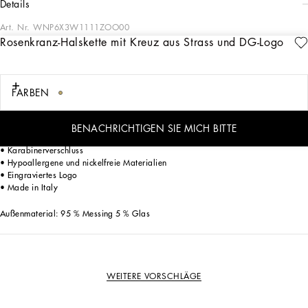
details
Art. Nr.
WNP6X3W1111ZOO00
Rosenkranz-Halskette mit Kreuz aus Strass und DG-Logo
Die Schmuckkollektion von Dolce&Gabbana besteht aus vielen einzigartigen
Stücken, die von großer Handwerkskunst zeugen. Die originellen und exklusiven
Accessoires in moderner Optik mit DG-Logodetails in verschiedenen galvanischen
Bearbeitungen sind wie geschaffen, um jeden Look stilvoll abzurunden.
FARBEN
Lange Rosenkranz-Halskette mit Kreuz aus Strass und DG-Logo:
• Gold
BENACHRICHTIGEN SIE MICH BITTE
• Messingkugeln
• Karabinerverschluss
• Hypoallergene und nickelfreie Materialien
• Eingraviertes Logo
• Made in Italy
Außenmaterial: 95 % Messing 5 % Glas
WEITERE VORSCHLÄGE