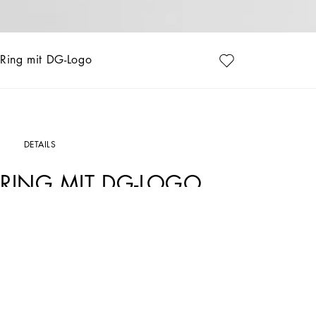
Ring mit DG-Logo
DETAILS
RING MIT DG-LOGO
Art. Nr.
WRP6L1W1111ZOO00
Die Schmuckkollektion von Dolce&Gabbana besteht aus vielen einzigartigen Stück
exklusiven Accessoires in moderner Optik mit DG-Logodetails in verschiedenen ga
abzurunden.
Ring mit DG-Logo:
• Gold