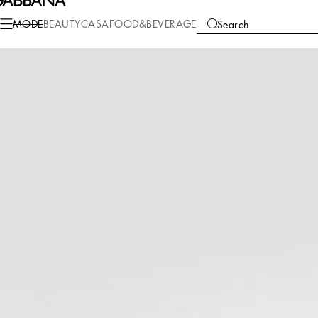
Mode
Damen
Accessoires
Bijoux
MODE
BEAUTY
CASA
FOOD&BEVERAGE
Search