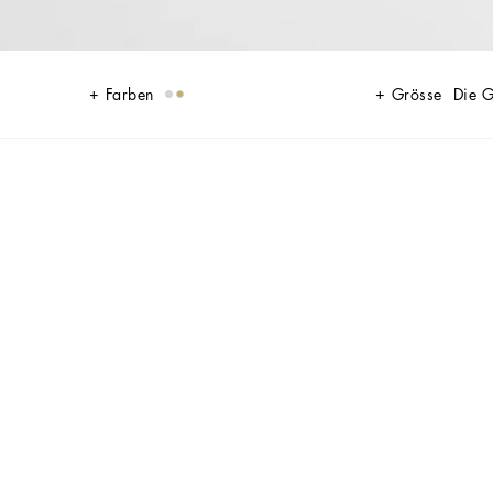
Farben
Grösse
Die 
en, die von großer Handwerkskunst zeugen. Die originellen und
lvanischen Bearbeitungen sind wie geschaffen, um jeden Look stilvoll