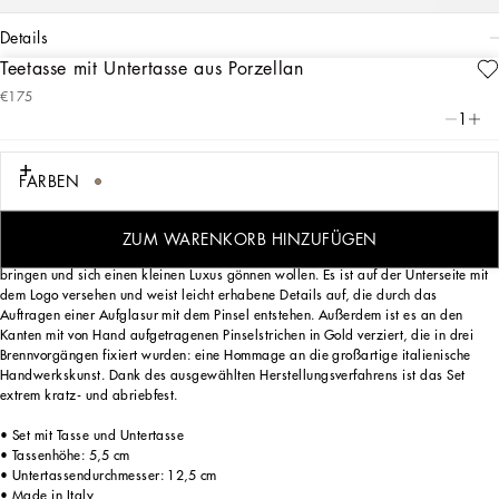
details
Teetasse mit Untertasse aus Porzellan
Art. Nr.
TC0093TCA71UL003
€175
Das Leopardenmotiv, das seit jeher eine Konstante der DNA von Dolce&Gabbana
1
ist, verleiht diesem Set aus Teetasse mit passender Untertasse eine
ausdrucksstarke Optik und zeitlosen Charme.
FARBEN
Dieses Set aus Porzellan mit Tasse und Untertasse wurde für diejenigen entworfen,
ZUM WARENKORB HINZUFÜGEN
die ihre Persönlichkeit durch eine eindrucksvolle Inszenierung zum Ausdruck
bringen und sich einen kleinen Luxus gönnen wollen. Es ist auf der Unterseite mit
dem Logo versehen und weist leicht erhabene Details auf, die durch das
Auftragen einer Aufglasur mit dem Pinsel entstehen. Außerdem ist es an den
Kanten mit von Hand aufgetragenen Pinselstrichen in Gold verziert, die in drei
Brennvorgängen fixiert wurden: eine Hommage an die großartige italienische
Handwerkskunst. Dank des ausgewählten Herstellungsverfahrens ist das Set
extrem kratz- und abriebfest.
• Set mit Tasse und Untertasse
• Tassenhöhe: 5,5 cm
• Untertassendurchmesser: 12,5 cm
• Made in Italy