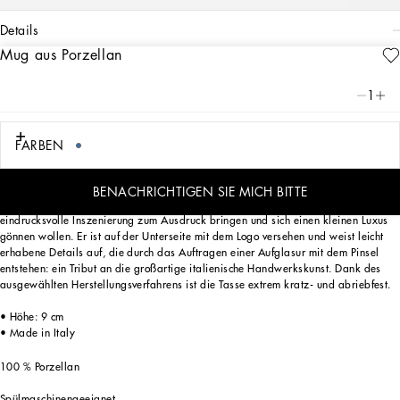
details
Mug aus Porzellan
Art. Nr.
TC0096TCA40UB008
Die Reinheit von Weiß, die Intensität von Azurblau: Diese elegante Mug-Tasse
1
zeichnet sich durch das Blu Mediterraneo von Dolce&Gabbana aus und nimmt uns
mit auf eine sensorische Reise, bei der Düfte, Klänge und Empfindungen eine
vertraute und zarte Ästhetik schaffen.
FARBEN
BENACHRICHTIGEN SIE MICH BITTE
Dieser Mug wurde für diejenigen entworfen, die ihre Persönlichkeit durch eine
eindrucksvolle Inszenierung zum Ausdruck bringen und sich einen kleinen Luxus
gönnen wollen. Er ist auf der Unterseite mit dem Logo versehen und weist leicht
erhabene Details auf, die durch das Auftragen einer Aufglasur mit dem Pinsel
entstehen: ein Tribut an die großartige italienische Handwerkskunst. Dank des
ausgewählten Herstellungsverfahrens ist die Tasse extrem kratz- und abriebfest.
• Höhe: 9 cm
• Made in Italy
100 % Porzellan
Spülmaschinengeeignet