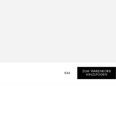
ZUM WARENKORB
€46
HINZUFÜGEN