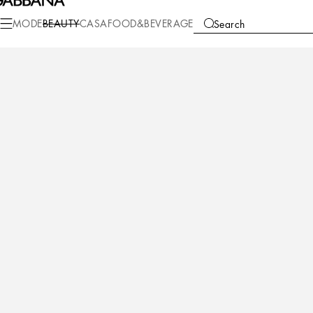
Beauty
Makeup
Lippen-Make-Up
Lippenstifte
MODE
BEAUTY
CASA
FOOD&BEVERAGE
Search