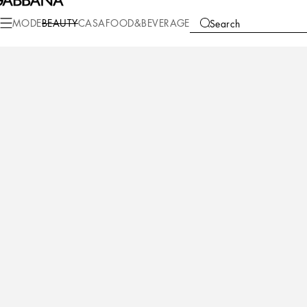
Beauty
Herrendüfte
Classic
MODE
BEAUTY
CASA
FOOD&BEVERAGE
Search