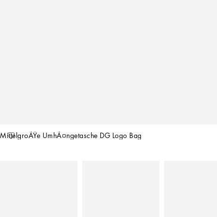
MittelgroÃŸe UmhÃ¤ngetasche DG Logo Bag